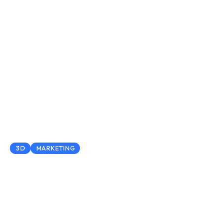
3D
MARKETING
Dream House