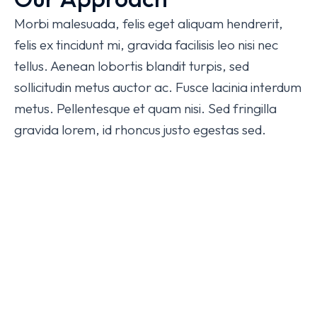
Morbi malesuada, felis eget aliquam hendrerit,
felis ex tincidunt mi, gravida facilisis leo nisi nec
tellus. Aenean lobortis blandit turpis, sed
sollicitudin metus auctor ac. Fusce lacinia interdum
metus. Pellentesque et quam nisi. Sed fringilla
gravida lorem, id rhoncus justo egestas sed.
Curabitur pharetra commodo enim, id cursus
neque dapibus sed. Curabitur pellentesque
faucibus purus, non finibus turpis pretium non.
Donec tempor lectus sed tincidunt sodales.
Suspendisse Eget Mauris
Maecenas ipsum dolor sit amet, consectetur
adipiscing elit magna, molestie iaculis sit amet